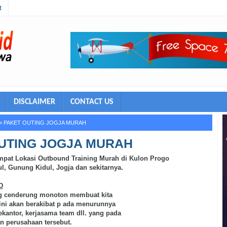
t
DISCLAIMER
CONTACT US
»
PAKET OUTING JOGJA MURAH
UTING JOGJA MURAH
mpat Lokasi Outbound Training Murah di Kulon Progo
ul,
Gunung Kidul, Jogja dan sekitarnya
.
D
ang cenderung monoton membuat kita
ni akan berakibat p ada menurun
n
ya
ekantor, kerjasama team dll. yang pada
n perusahaan t
ersebut
.