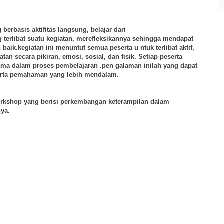
berbasis aktifitas langsung, belajar dari
g terlibat suatu kegiatan, merefleksikannya sehingga mendapat
baik.kegiatan i
n
i menuntut semua peserta u ntuk terlibat aktif,
an secara pikiran, emosi, sosial, dan fisik. Setiap peserta
ma dalam proses pembelajaran .pen galaman inilah yang dapat
erta pemahaman yang lebih mendalam.
orkshop yang berisi perkembangan keterampilan dalam
ya.