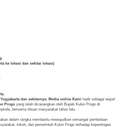
ap
a ke lokasi dan sekitar lokasi)
Q
ta.
Yogyakarta dan sekitarnya.
Media online
Kami
hadir sebagai wujud
lon Progo
yang telah dicana
ngkan oleh
Bupati Kulon Progo dr.
inda, bersama ribuan masyarakat tahun lalu.
rakan d
alam rangka membantu
m
ewujudkan
semangat pembelaan
syarakat, tokoh, dan pemerintah Kulon Progo terhadap kepentingan