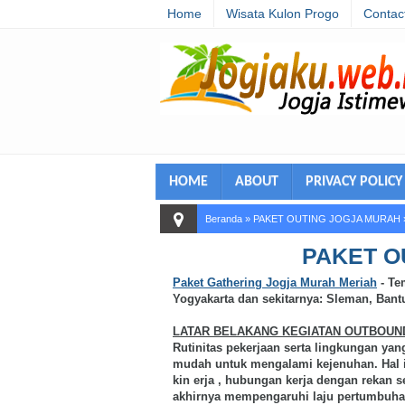
Home
Wisata Kulon Progo
Contac
HOME
ABOUT
PRIVACY POLICY
Beranda
»
PAKET OUTING JOGJA MURAH
PAKET O
Paket Gathering Jogja Murah Meriah
-
Te
Yogyakarta dan sekitarnya: Sleman, Bant
LATAR BELAKANG KEGIATAN OUTBOUN
Rutinitas pekerjaan serta lingkungan y
mudah untuk mengalami kejenuhan. Hal i
kin erja , hubungan kerja dengan rekan s
akhirnya mempengaruhi laju pertumbuha