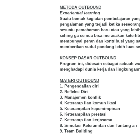
METODA OUTBOUND
Experiential learning
Suatu bentuk kegiatan pembelajaran yang 
pengalaman yang terjadi ketika seseoran
sesuatu pemahaman baru atau yang lebih 
sehing ga semua bisa merasakan keterlibat
mempunyai peran dan kontribusi yang sa
memberikan sudut pandang lebih luas s
KONSEP DASAR OUTBOUND
Program ini, didesain sebagai sebuah w
menghadapi dunia kerja dan lingkungann
MATERI OUTBOUND
1. Pengendalian diri
2. Refleksi Diri
3. Manajemen konflik
4. Keteramp ilan komun ikasi
5. Keterampilan kepemimpinan
6. Keterampilan prestasi
7. Keteramp ilan kerjasama
8. Simulasi Keteramilan dan Tantang an
9. Team Building