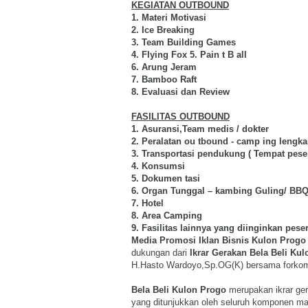
KEGIATAN OUTBOUND
1. Materi Motivasi
2. Ice Breaking
3. Team Building Games
4. Flying Fox 5. Pain t B all
6. Arung Jeram
7. Bamboo Raft
8. Evaluasi dan Review
FASILITAS OUTBOUND
1. Asuransi,Team medis / dokter
2. Peralatan ou tbound - camp ing lengk
3. Transportasi pendukung ( Tempat pesert
4. Konsumsi
5. Dokumen tasi
6. Organ Tunggal – kambing Guling/ BB
7. Hotel
8. Area Camping
9. Fasilitas lainnya yang diinginkan peser
Media Promosi Iklan Bisnis Kulon Progo 
dukungan dari
Ikrar Gerakan Bela Beli Ku
H.Hasto Wardoyo,Sp.OG(K) bersama forkomp
Bela Beli Kulon Progo
merupakan
ikrar ge
yang ditunjukkan oleh seluruh komponen ma